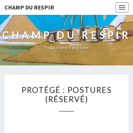
CHAMP DU RESPIR
Togg
navig
CHAMP DU RESPIR
Yoga Irano-Égyptien
PROTÉGÉ :
PROTÉGÉ : POSTURES
POSTURES
(RÉSERVÉ)
(RÉSERVÉ)