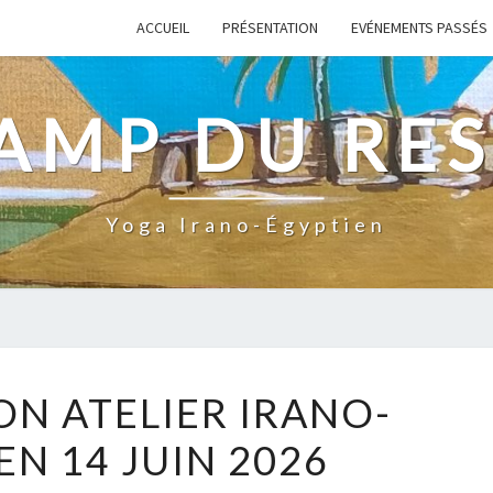
ACCUEIL
PRÉSENTATION
EVÉNEMENTS PASSÉS
AMP DU RES
Yoga Irano-Égyptien
INSCRIPTION
ON ATELIER IRANO-
ATELIER
EN 14 JUIN 2026
IRANO-
ÉGYPTIEN