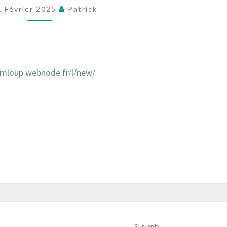
LE
1 Février 2025
Patrick
9
MARS
2025
DOMLOUP
omloup.webnode.fr/l/new/
Suivant