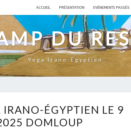
ACCUEIL
PRÉSENTATION
EVÉNEMENTS PASSÉS
AMP DU RES
Yoga Irano-Égyptien
ATELIER
 IRANO-ÉGYPTIEN LE 9
YOGA
2025 DOMLOUP
IRANO-
ÉGYPTIEN